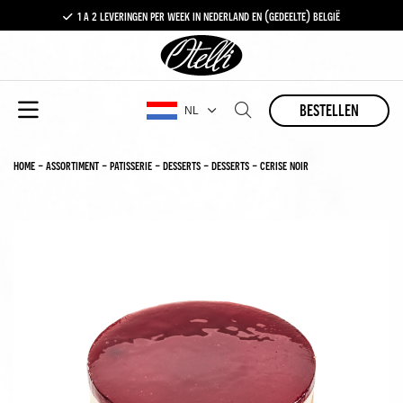
1 a 2 leveringen per week in nederland en (gedeelte) belgië
gratis levering vanaf €100,-
1 a 2 leveringen per week in nederland en (gedeelte) belgië
bestellen
NL
home
-
assortiment
-
patisserie
-
desserts
-
desserts
-
cerise noir