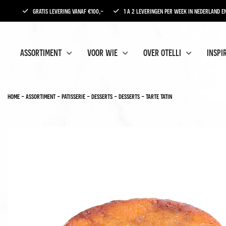
gratis levering vanaf €100,-
1 a 2 leveringen per week in nederland en
assortiment
voor wie
over otelli
inspi
home
-
assortiment
-
patisserie
-
desserts
-
desserts
-
tarte tatin