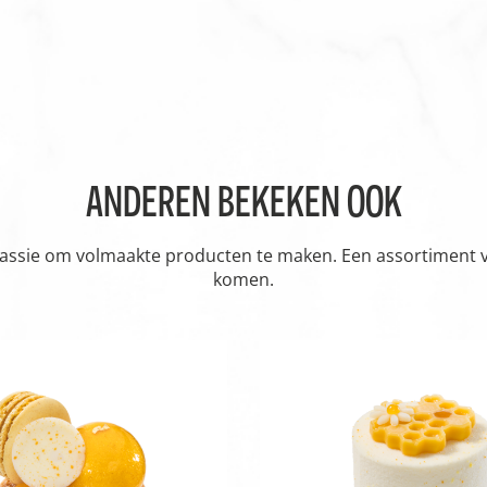
ANDEREN BEKEKEN OOK
passie om volmaakte producten te maken. Een assortiment vol
komen.