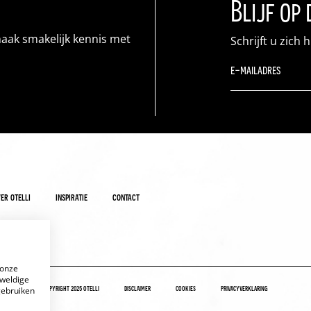
Blijf op
maak smakelijk kennis met
Schrijft u zich 
er otelli
inspiratie
contact
 onze
eweldige
copyright 2025 otelli
disclaimer
cookies
privacyverklaring
gebruiken