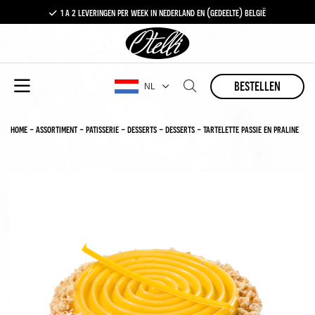
1 a 2 leveringen per week in nederland en (gedeelte) belgië
gratis levering vanaf €100,-
1 a 2 leveringen per week in nederland en (gedeelte) belgië
bestellen
NL
home
-
assortiment
-
patisserie
-
desserts
-
desserts
-
tartelette passie en praline