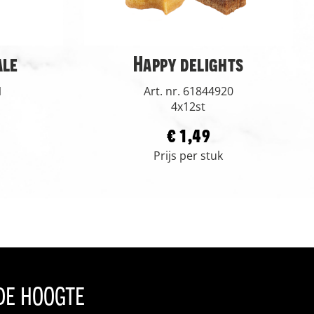
ale
Happy delights
1
Art. nr. 61844920
4x12st
€ 1,49
Prijs per stuk
 de hoogte