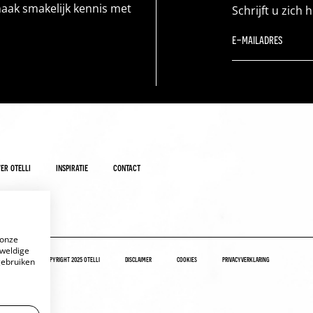
maak smakelijk kennis met
Schrijft u zich 
er otelli
inspiratie
contact
 onze
eweldige
copyright 2025 otelli
disclaimer
cookies
privacyverklaring
gebruiken