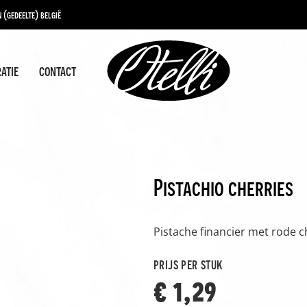
 (gedeelte) belgië
ratie
contact
Pistachio cherries
Pistache financier met rode c
prijs per stuk
€ 1,29