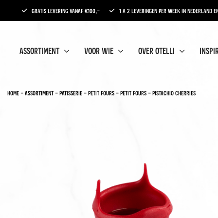
gratis levering vanaf €100,-
1 a 2 leveringen per week in nederland en
assortiment
voor wie
over otelli
inspi
home
-
assortiment
-
patisserie
-
petit fours
-
petit fours
-
pistachio cherries