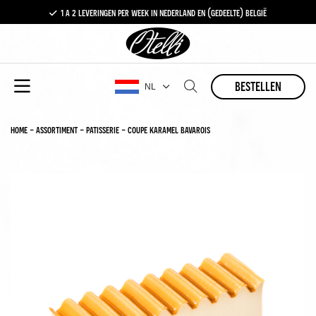
1 a 2 leveringen per week in nederland en (gedeelte) belgië
gratis levering vanaf €100,-
1 a 2 leveringen per week in nederland en (gedeelte) belgië
bestellen
NL
home
-
assortiment
-
patisserie
-
coupe karamel bavarois