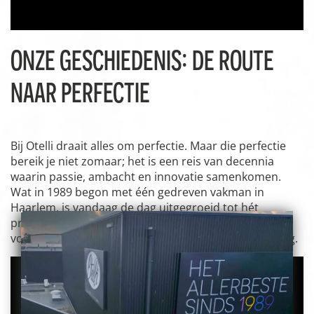
ONZE GESCHIEDENIS: DE ROUTE
NAAR PERFECTIE
Bij Otelli draait alles om perfectie. Maar die perfectie
bereik je niet zomaar; het is een reis van decennia
waarin passie, ambacht en innovatie samenkomen.
Wat in 1989 begon met één gedreven vakman in
Haarlem, is vandaag de dag uitgegroeid tot hét
premium merk voor de horeca. Stap voor stap, detail
voor detail, bouwen wij aan de ultieme smaakbeleving.