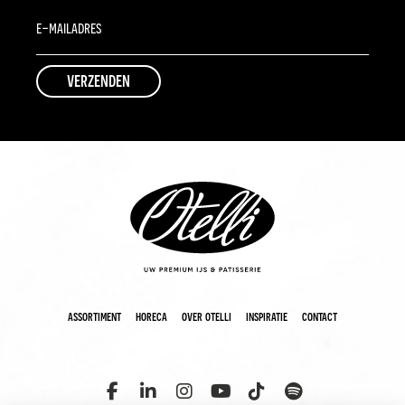
assortiment
horeca
over otelli
inspiratie
contact