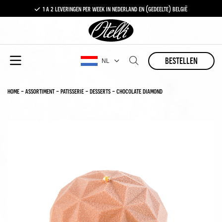
1 a 2 leveringen per week in nederland en (gedeelte) belgië
gratis levering vanaf €100,-
1 a 2 leveringen per week in nederland en (gedeelte) belgië
bestellen
NL
home
-
assortiment
-
patisserie
-
desserts
-
chocolate diamond