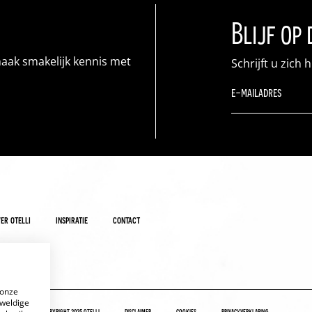
Blijf op
maak smakelijk kennis met
Schrijft u zich 
er otelli
inspiratie
contact
 onze
eweldige
copyright 2025 otelli
disclaimer
cookies
privacyverklaring