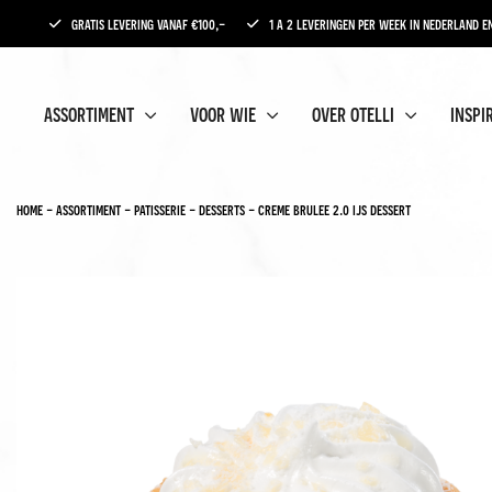
gratis levering vanaf €100,-
1 a 2 leveringen per week in nederland en
assortiment
voor wie
over otelli
inspi
home
-
assortiment
-
patisserie
-
desserts
-
creme brulee 2.0 ijs dessert