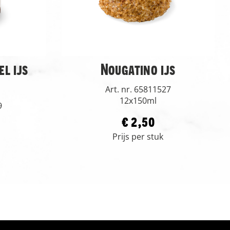
l ijs
Nougatino ijs
Art. nr. 65811527
12x150ml
9
€ 2,50
Prijs per stuk