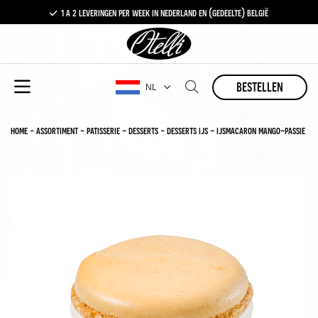
1 a 2 leveringen per week in nederland en (gedeelte) belgië
gratis levering vanaf €100,-
1 a 2 leveringen per week in nederland en (gedeelte) belgië
bestellen
NL
home
-
assortiment
-
patisserie
-
desserts
-
desserts ijs
-
ijsmacaron mango-passie