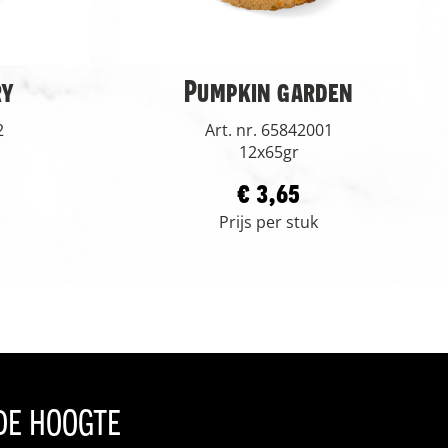
ry
Pumpkin garden
2
Art. nr. 65842001
12x65gr
€ 3,65
Prijs per stuk
 de hoogte