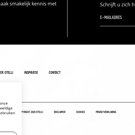
maak smakelijk kennis met
Schrijft u zich 
er otelli
inspiratie
contact
 onze
eweldige
copyright 2025 otelli
disclaimer
cookies
privacyverklaring
gebruiken