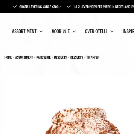
gratis levering vanaf €100,-
1 a 2 leveringen per week in nederland en
assortiment
voor wie
over otelli
inspi
home
-
assortiment
-
patisserie
-
desserts
-
desserts
-
tiramisu