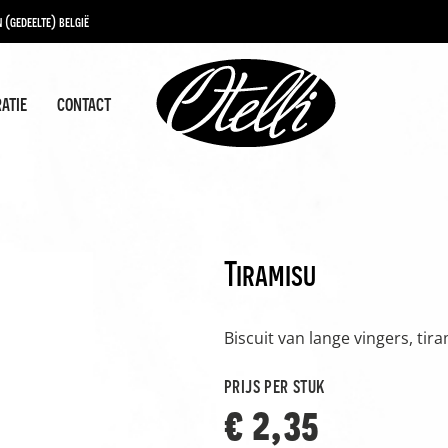
 (gedeelte) belgië
ratie
contact
Tiramisu
Biscuit van lange vingers, ti
prijs per stuk
€ 2,35