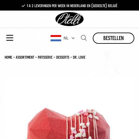
1 a 2 leveringen per week in nederland en (gedeelte) belgië
gratis levering vanaf €100,-
1 a 2 leveringen per week in nederland en (gedeelte) belgië
bestellen
NL
home
-
assortiment
-
patisserie
-
desserts
-
dr. love