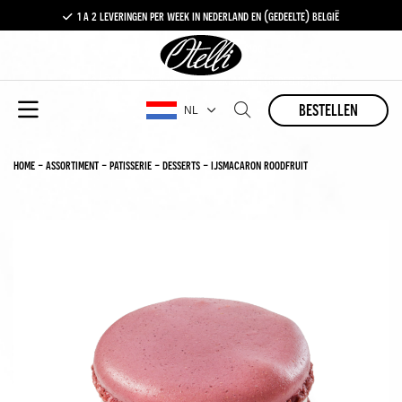
1 a 2 leveringen per week in nederland en (gedeelte) belgië
gratis levering vanaf €100,-
1 a 2 leveringen per week in nederland en (gedeelte) belgië
bestellen
NL
home
-
assortiment
-
patisserie
-
desserts
-
ijsmacaron roodfruit