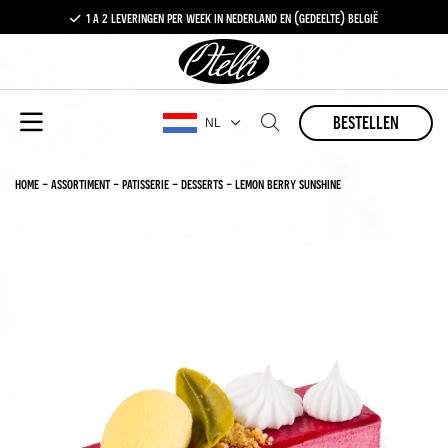
1 a 2 leveringen per week in nederland en (gedeelte) belgië
gratis levering vanaf €100,-
1 a 2 leveringen per week in nederland en (gedeelte) belgië
bestellen
NL
home
-
assortiment
-
patisserie
-
desserts
-
lemon berry sunshine