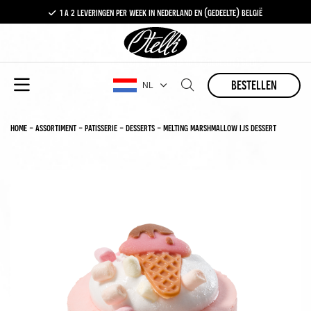
1 a 2 leveringen per week in nederland en (gedeelte) belgië
gratis levering vanaf €100,-
1 a 2 leveringen per week in nederland en (gedeelte) belgië
bestellen
NL
home
-
assortiment
-
patisserie
-
desserts
-
melting marshmallow ijs dessert