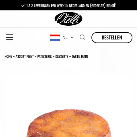
1 a 2 leveringen per week in nederland en (gedeelte) belgië
gratis levering vanaf €100,-
1 a 2 leveringen per week in nederland en (gedeelte) belgië
bestellen
NL
home
-
assortiment
-
patisserie
-
desserts
-
tarte tatin