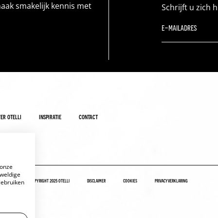
maak smakelijk kennis met
Schrijft u zich 
er otelli
inspiratie
contact
 onze
eweldige
copyright 2025 otelli
disclaimer
cookies
privacyverklaring
gebruiken