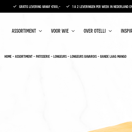
gratis levering vanaf €100,-
1 a 2 leveringen per week in nederland en
assortiment
voor wie
over otelli
inspi
home
-
assortiment
-
patisserie
-
longeurs
-
longeurs bavarois
-
bande laag mango