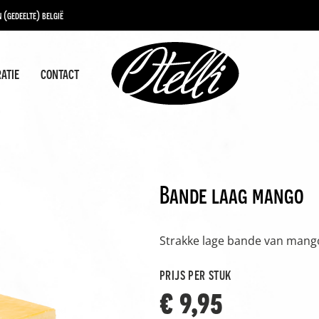
 (gedeelte) belgië
ratie
contact
Bande laag mango
Strakke lage bande van mango
prijs per stuk
€ 9,95