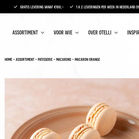
gratis levering vanaf €100,-
1 a 2 leveringen per week in nederland en
assortiment
voor wie
over otelli
inspi
home
-
assortiment
-
patisserie
-
macarons
-
macaron orange