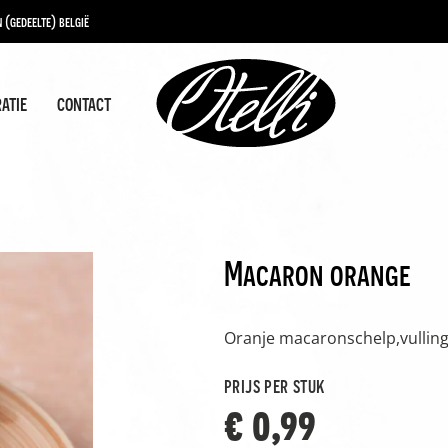
 (gedeelte) belgië
ratie
contact
Macaron orange
Oranje macaronschelp,vulling
prijs per stuk
€ 0,99