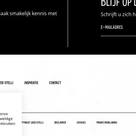
Blijf op
maak smakelijk kennis met
Schrijft u zich 
er otelli
inspiratie
contact
 onze
eweldige
copyright 2025 otelli
disclaimer
cookies
privacyverklaring
gebruiken