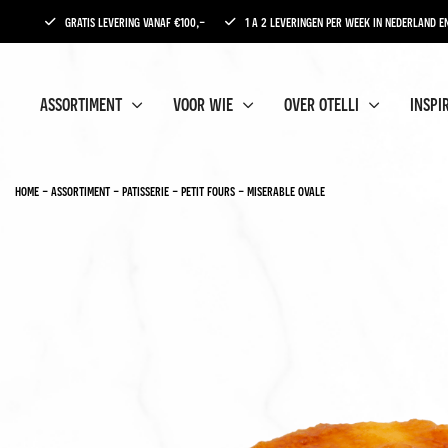
gratis levering vanaf €100,-
1 a 2 leveringen per week in nederland en
assortiment
voor wie
over otelli
inspi
home
-
assortiment
-
patisserie
-
petit fours
-
miserable ovale