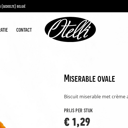
 (gedeelte) belgië
ratie
contact
Miserable ovale
Biscuit miserable met crème a
prijs per stuk
€ 1,29