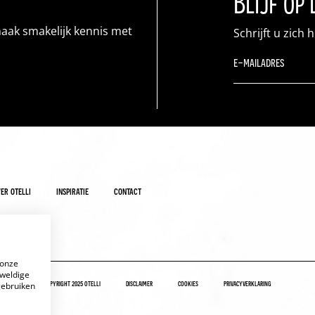
Blijf op
maak smakelijk kennis met
Schrijft u zich 
er otelli
inspiratie
contact
 onze
eweldige
copyright 2025 otelli
disclaimer
cookies
privacyverklaring
gebruiken