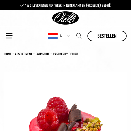
1 a 2 leveringen per week in nederland en (gedeelte) belgië
gratis levering vanaf €100,-
1 a 2 leveringen per week in nederland en (gedeelte) belgië
bestellen
NL
home
-
assortiment
-
patisserie
-
raspberry deluxe