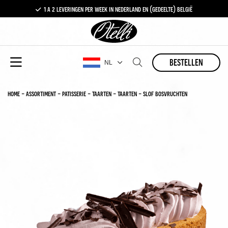
1 a 2 leveringen per week in nederland en (gedeelte) belgië
gratis levering vanaf €100,-
1 a 2 leveringen per week in nederland en (gedeelte) belgië
bestellen
NL
home
-
assortiment
-
patisserie
-
taarten
-
taarten
-
slof bosvruchten