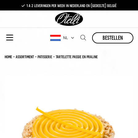
1 a 2 leveringen per week in nederland en (gedeelte) belgië
gratis levering vanaf €100,-
1 a 2 leveringen per week in nederland en (gedeelte) belgië
bestellen
NL
home
-
assortiment
-
patisserie
-
tartelette passie en praline