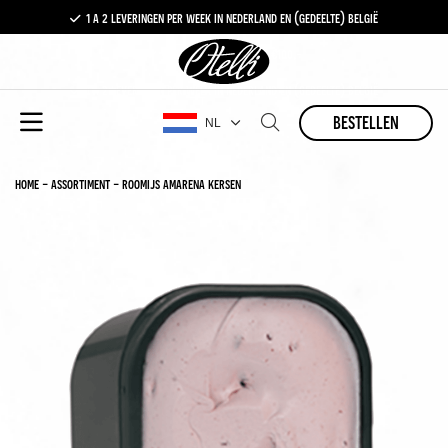
1 a 2 leveringen per week in nederland en (gedeelte) belgië
gratis levering vanaf €100,-
1 a 2 leveringen per week in nederland en (gedeelte) belgië
bestellen
NL
home
-
assortiment
-
roomijs amarena kersen