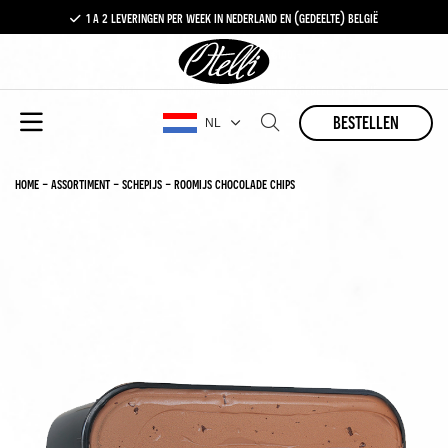
1 a 2 leveringen per week in nederland en (gedeelte) belgië
gratis levering vanaf €100,-
1 a 2 leveringen per week in nederland en (gedeelte) belgië
bestellen
NL
home
-
assortiment
-
schepijs
-
roomijs chocolade chips