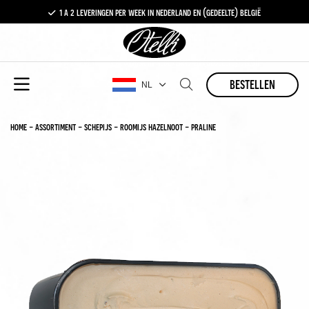
1 a 2 leveringen per week in nederland en (gedeelte) belgië
gratis levering vanaf €100,-
1 a 2 leveringen per week in nederland en (gedeelte) belgië
bestellen
NL
home
-
assortiment
-
schepijs
-
roomijs hazelnoot - praline