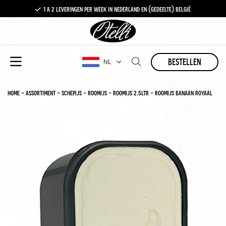
1 a 2 leveringen per week in nederland en (gedeelte) belgië
gratis levering vanaf €100,-
1 a 2 leveringen per week in nederland en (gedeelte) belgië
bestellen
NL
home
-
assortiment
-
schepijs
-
roomijs
-
roomijs 2.5ltr
-
roomijs banaan royaal