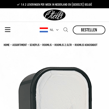
1 a 2 leveringen per week in nederland en (gedeelte) belgië
gratis levering vanaf €100,-
1 a 2 leveringen per week in nederland en (gedeelte) belgië
bestellen
NL
home
-
assortiment
-
schepijs
-
roomijs
-
roomijs 2.5ltr
-
roomijs kokosnoot