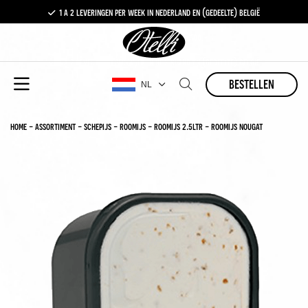
1 a 2 leveringen per week in nederland en (gedeelte) belgië
gratis levering vanaf €100,-
1 a 2 leveringen per week in nederland en (gedeelte) belgië
bestellen
NL
home
-
assortiment
-
schepijs
-
roomijs
-
roomijs 2.5ltr
-
roomijs nougat