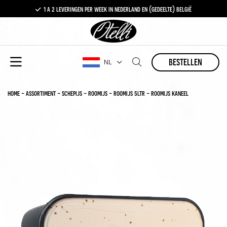
1 a 2 leveringen per week in nederland en (gedeelte) belgië
gratis levering vanaf €100,-
1 a 2 leveringen per week in nederland en (gedeelte) belgië
bestellen
NL
home
-
assortiment
-
schepijs
-
roomijs
-
roomijs 5ltr
-
roomijs kaneel