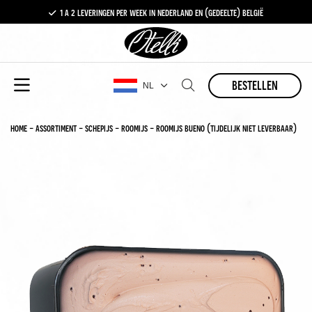
1 a 2 leveringen per week in nederland en (gedeelte) belgië
gratis levering vanaf €100,-
1 a 2 leveringen per week in nederland en (gedeelte) belgië
bestellen
NL
home
-
assortiment
-
schepijs
-
roomijs
-
roomijs bueno (tijdelijk niet leverbaar)