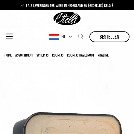
1 a 2 leveringen per week in nederland en (gedeelte) belgië
gratis levering vanaf €100,-
1 a 2 leveringen per week in nederland en (gedeelte) belgië
bestellen
NL
home
-
assortiment
-
schepijs
-
roomijs
-
roomijs hazelnoot - praline