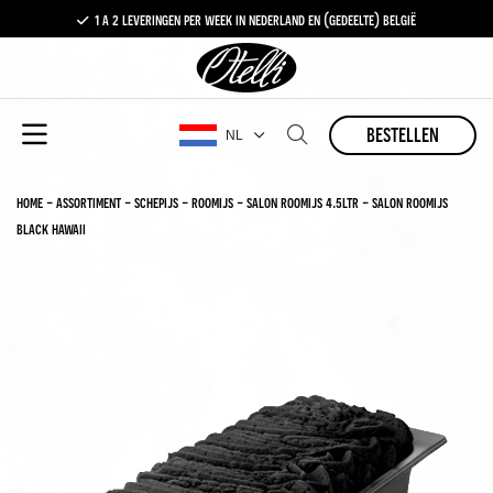
1 a 2 leveringen per week in nederland en (gedeelte) belgië
gratis levering vanaf €100,-
1 a 2 leveringen per week in nederland en (gedeelte) belgië
bestellen
NL
home
-
assortiment
-
schepijs
-
roomijs
-
salon roomijs 4.5ltr
-
salon roomijs
black hawaii