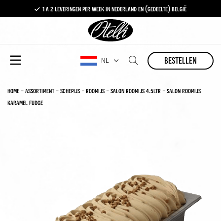
1 a 2 leveringen per week in nederland en (gedeelte) belgië
gratis levering vanaf €100,-
1 a 2 leveringen per week in nederland en (gedeelte) belgië
bestellen
NL
home
-
assortiment
-
schepijs
-
roomijs
-
salon roomijs 4.5ltr
-
salon roomijs
karamel fudge