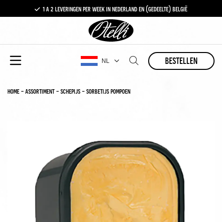
1 a 2 leveringen per week in nederland en (gedeelte) belgië
gratis levering vanaf €100,-
1 a 2 leveringen per week in nederland en (gedeelte) belgië
bestellen
NL
home
-
assortiment
-
schepijs
-
sorbetijs pompoen