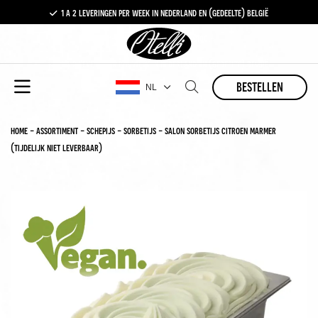
1 a 2 leveringen per week in nederland en (gedeelte) belgië
gratis levering vanaf €100,-
1 a 2 leveringen per week in nederland en (gedeelte) belgië
bestellen
NL
home
-
assortiment
-
schepijs
-
sorbetijs
-
salon sorbetijs citroen marmer
(tijdelijk niet leverbaar)