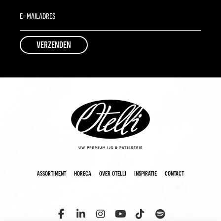
assortiment
horeca
over otelli
inspiratie
contact