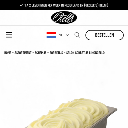
1 a 2 leveringen per week in nederland en (gedeelte) belgië
gratis levering vanaf €100,-
1 a 2 leveringen per week in nederland en (gedeelte) belgië
bestellen
NL
home
-
assortiment
-
schepijs
-
sorbetijs
-
salon sorbetijs limoncello