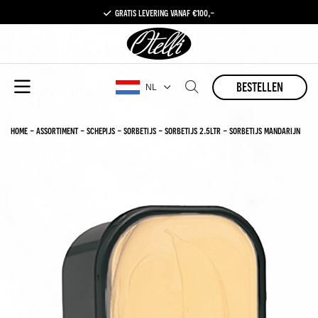
gratis levering vanaf €100,-
1 a 2 leveringen per week in nederland en (gedeelte) belgië
bestellen
NL
home
-
assortiment
-
schepijs
-
sorbetijs
-
sorbetijs 2.5ltr
-
sorbetijs mandarijn