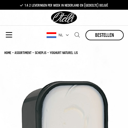
1 a 2 leveringen per week in nederland en (gedeelte) belgië
gratis levering vanaf €100,-
1 a 2 leveringen per week in nederland en (gedeelte) belgië
bestellen
NL
home
-
assortiment
-
schepijs
-
yoghurt naturel ijs