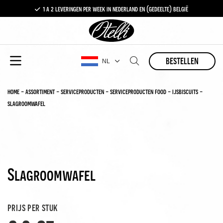
1 a 2 leveringen per week in nederland en (gedeelte) belgië
gratis levering vanaf €100,-
1 a 2 leveringen per week in nederland en (gedeelte) belgië
bestellen
NL
home
-
assortiment
-
serviceproducten
-
serviceproducten food
-
ijsbiscuits
-
slagroomwafel
Slagroomwafel
prijs per stuk