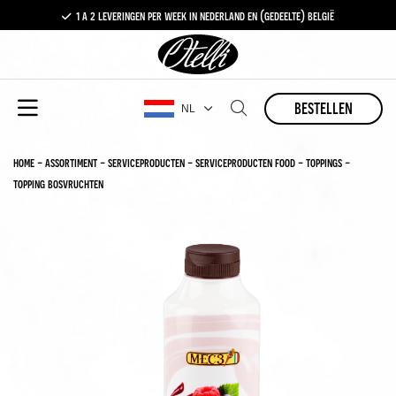
1 a 2 leveringen per week in nederland en (gedeelte) belgië
gratis levering vanaf €100,-
1 a 2 leveringen per week in nederland en (gedeelte) belgië
bestellen
NL
home
-
assortiment
-
serviceproducten
-
serviceproducten food
-
toppings
-
topping bosvruchten