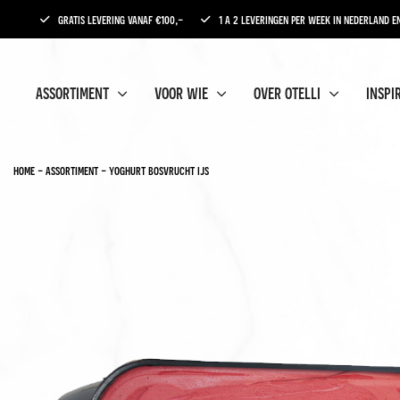
gratis levering vanaf €100,-
1 a 2 leveringen per week in nederland en
assortiment
voor wie
over otelli
inspi
home
-
assortiment
-
yoghurt bosvrucht ijs