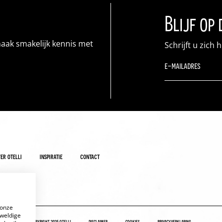
Blijf op
maak smakelijk kennis met
Schrijft u zich 
er otelli
inspiratie
contact
 onze
eweldige
copyright 2025 otelli
disclaimer
cookies
privacyverklaring