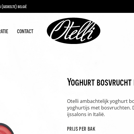
 (gedeelte) belgië
ratie
contact
Yoghurt bosvrucht 
Otelli ambachtelijk yoghurt b
yoghurtijs met bosvruchten. D
ijssalons in Italië.
prijs per bak