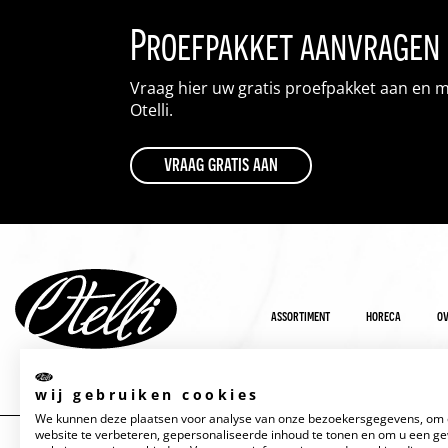
Proefpakket aanvragen
Vraag hier uw gratis proefpakket aan en 
Otelli.
vraag gratis aan
assortiment
horeca
ov
wij gebruiken cookies
We kunnen deze plaatsen voor analyse van onze bezoekersgegevens, om
website te verbeteren, gepersonaliseerde inhoud te tonen en om u een g