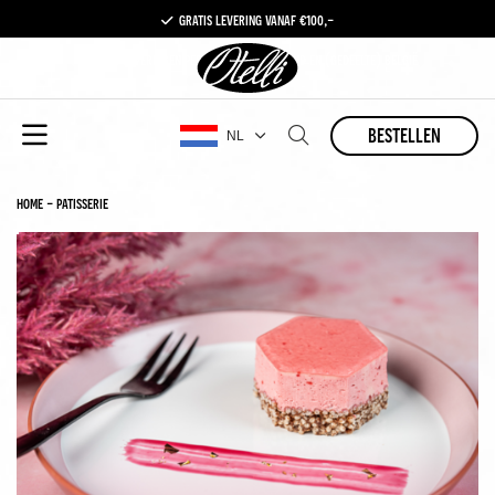
gratis levering vanaf €100,-
1 a 2 leveringen per week in nederland en (gedeelte) belgië
bestellen
NL
home
-
patisserie