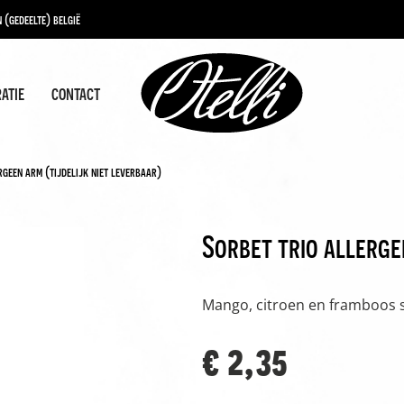
 (gedeelte) belgië
ratie
contact
rgeen arm (tijdelijk niet leverbaar)
Sorbet trio allerge
Mango, citroen en framboos so
€ 2,35