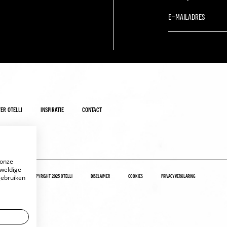
er otelli
inspiratie
contact
 onze
eweldige
copyright 2025 otelli
disclaimer
cookies
privacyverklaring
gebruiken