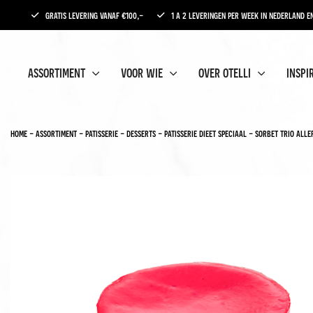
gratis levering vanaf €100,-
1 a 2 leveringen per week in nederland en
assortiment
voor wie
over otelli
inspi
home
-
assortiment
-
patisserie
-
desserts
-
patisserie dieet speciaal
-
sorbet trio alle