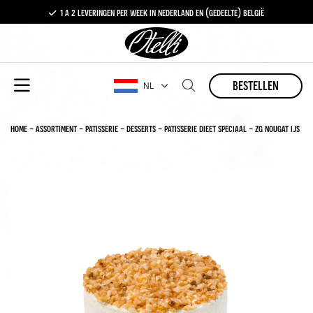
1 a 2 leveringen per week in nederland en (gedeelte) belgië
gratis levering vanaf €100,-
1 a 2 leveringen per week in nederland en (gedeelte) belgië
bestellen
NL
home
-
assortiment
-
patisserie
-
desserts
-
patisserie dieet speciaal
-
zg nougat ijs