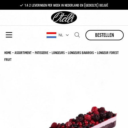
1 a 2 leveringen per week in nederland en (gedeelte) belgië
gratis levering vanaf €100,-
1 a 2 leveringen per week in nederland en (gedeelte) belgië
bestellen
NL
home
-
assortiment
-
patisserie
-
longeurs
-
longeurs bavarois
-
longeur forest
fruit