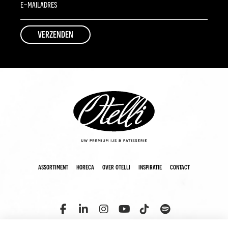
assortiment
horeca
over otelli
inspiratie
contact