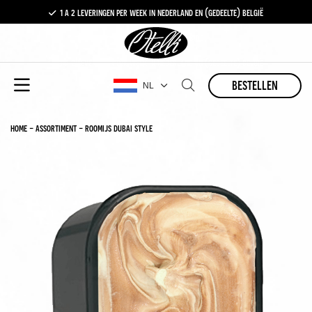
1 a 2 leveringen per week in nederland en (gedeelte) belgië
gratis levering vanaf €100,-
1 a 2 leveringen per week in nederland en (gedeelte) belgië
bestellen
NL
home
-
assortiment
-
roomijs dubai style