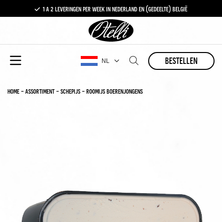
1 a 2 leveringen per week in nederland en (gedeelte) belgië
gratis levering vanaf €100,-
1 a 2 leveringen per week in nederland en (gedeelte) belgië
bestellen
NL
home
-
assortiment
-
schepijs
-
roomijs boerenjongens