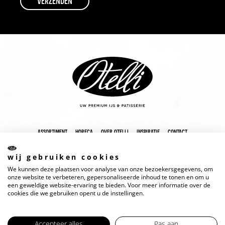
assortiment
horeca
over otelli
inspiratie
contact
wij gebruiken cookies
We kunnen deze plaatsen voor analyse van onze bezoekersgegevens, om
onze website te verbeteren, gepersonaliseerde inhoud te tonen en om u
een geweldige website-ervaring te bieden. Voor meer informatie over de
cookies die we gebruiken opent u de instellingen.
Accepteer alles
Pas aan
copyright 2025 otelli
disclaimer
cookies
privacyverklaring