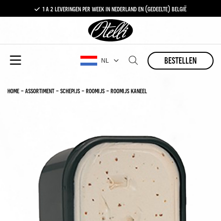
1 a 2 leveringen per week in nederland en (gedeelte) belgië
gratis levering vanaf €100,-
1 a 2 leveringen per week in nederland en (gedeelte) belgië
bestellen
NL
home
-
assortiment
-
schepijs
-
roomijs
-
roomijs kaneel