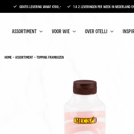
gratis levering vanaf €100,-
1 a 2 leveringen per week in nederland en
assortiment
voor wie
over otelli
inspi
home
-
assortiment
-
topping frambozen