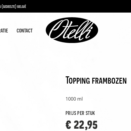
 (gedeelte) belgië
ratie
contact
Topping frambozen
1000 ml
prijs per stuk
€ 22,95