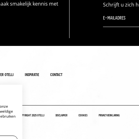
maak smakelijk kennis met
Schrijft u zich 
er otelli
inspiratie
contact
 onze
eweldige
copyright 2025 otelli
disclaimer
cookies
privacyverklaring
gebruiken