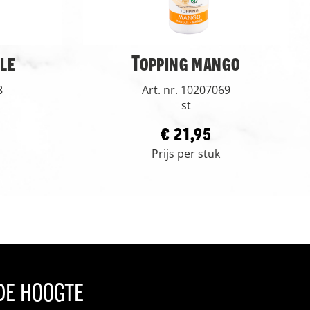
lle
Topping mango
8
Art. nr. 10207069
st
€ 21,95
Prijs per stuk
 de hoogte